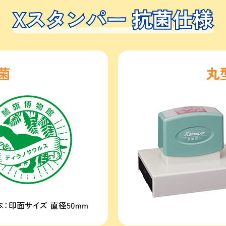
Xスタンパー 抗菌仕様
Xスタンパー 抗菌仕様
菌
丸型