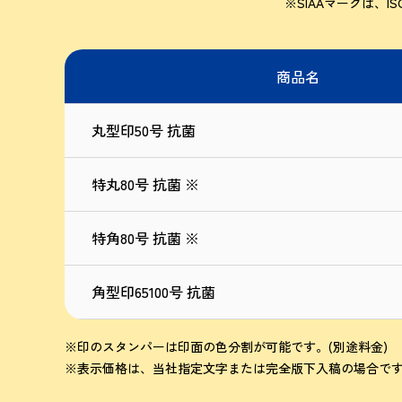
※SIAAマークは、I
商品名
丸型印50号 抗菌
特丸80号 抗菌 ※
特角80号 抗菌 ※
角型印65100号 抗菌
※印のスタンパーは印面の色分割が可能です。(別途料金)
※表示価格は、当社指定文字または完全版下入稿の場合で