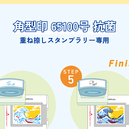
角型印 65100号 抗菌
角型印 65100号 抗菌
重ね捺しスタンプラリー専用