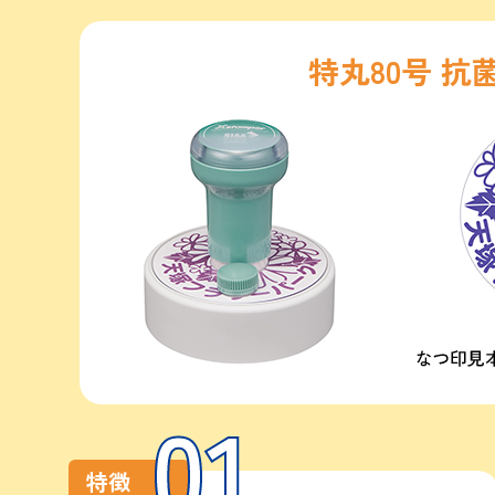
特丸80号 抗
01
特徴