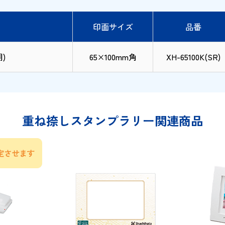
印面サイズ
品番
)
65×100mm角
XH-65100K(SR)
重ね捺しスタンプラリー関連商品