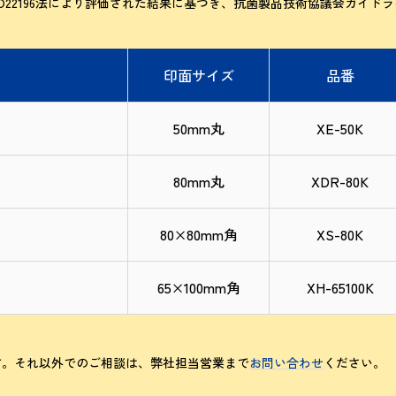
SO22196法により評価された結果に基づ
き、抗菌製品技術協議会ガイドラ
印面サイズ
品番
50mm丸
XE-50K
80mm丸
XDR-80K
80×80mm角
XS-80K
65×100mm角
XH-65100K
す。それ以外でのご相談は、弊社担当営業まで
お問い合わせ
ください。