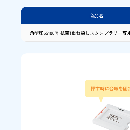
商品名
角型印65100号 抗菌
(重ね捺しスタンプラリー専用