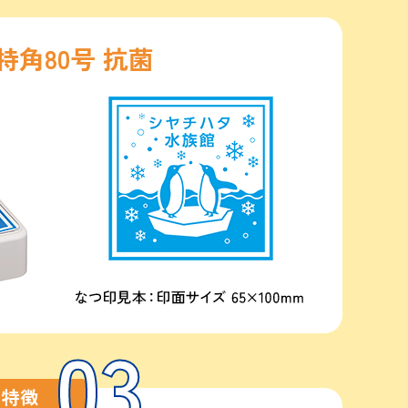
特角80号 抗菌
03
特徴